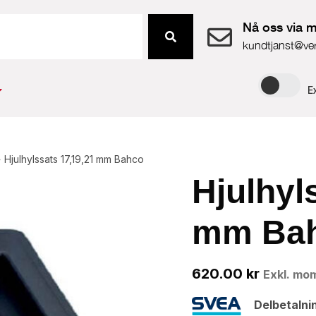
Nå oss via m
kundtjanst@ve
E
›
Hjulhylssats 17,19,21 mm Bahco
Hjulhyl
mm Ba
620.00
kr
Exkl. mo
Delbetalni