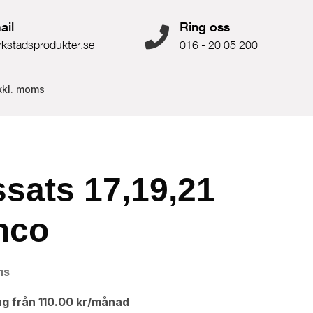
ail
Ring oss
rkstadsprodukter.se
016 - 20 05 200
xkl. moms
ssats 17,19,21
hco
ms
ng från
110.00
kr
/månad