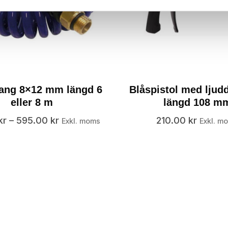
lang 8×12 mm längd 6
Blåspistol med lju
eller 8 m
längd 108 m
kr
–
595.00
kr
210.00
kr
Exkl. moms
Exkl. m