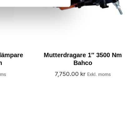
ddämpare
Mutterdragare 1″ 3500 Nm
m
Bahco
7,750.00
kr
oms
Exkl. moms