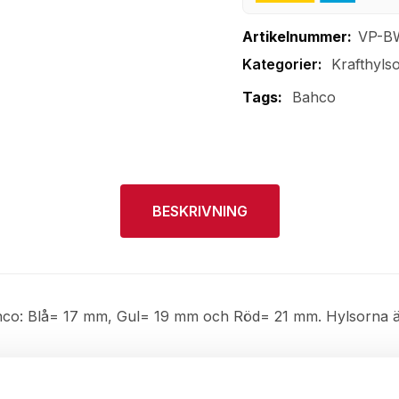
Artikelnummer:
VP-B
Krafthyls
Tags:
Bahco
BESKRIVNING
 Bahco: Blå= 17 mm, Gul= 19 mm och Röd= 21 mm. Hylsorna är
t