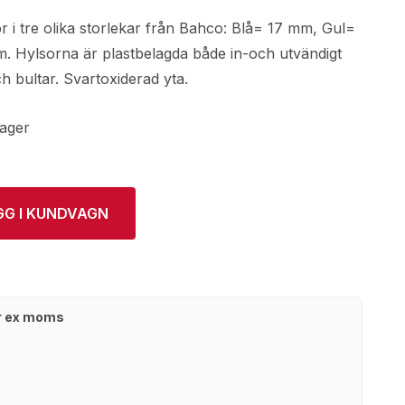
r i tre olika storlekar från Bahco: Blå= 17 mm, Gul=
 Hylsorna är plastbelagda både in-och utvändigt
ch bultar. Svartoxiderad yta.
lager
GG I KUNDVAGN
kr ex moms