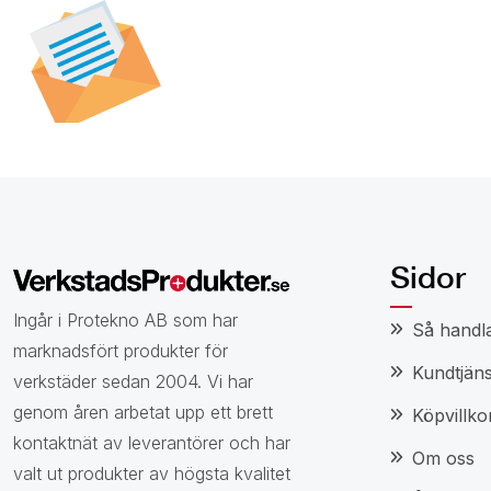
Prenumerera på vår
nyhetsbrev för att t
specialerbjudanden,
och nyheter.
Sidor
Ingår i Protekno AB som har
Så handl
marknadsfört produkter för
Kundtjäns
verkstäder sedan 2004. Vi har
genom åren arbetat upp ett brett
Köpvillko
kontaktnät av leverantörer och har
Om oss
valt ut produkter av högsta kvalitet