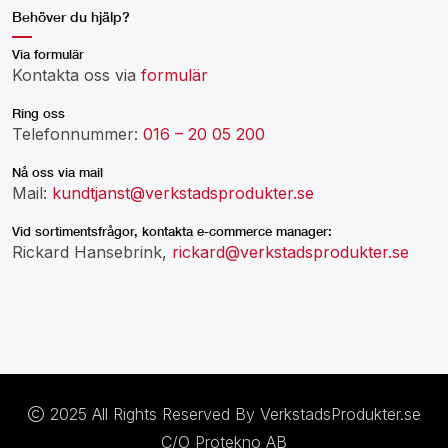
Behöver du hjälp?
Via formulär
Kontakta oss via
formulär
Ring oss
Telefonnummer:
016 – 20 05 200
Nå oss via mail
Mail:
kundtjanst@verkstadsprodukter.se
Vid sortimentsfrågor, kontakta e-commerce manager:
Rickard Hansebrink,
rickard@verkstadsprodukter.se
2025 All Rights Reserved By VerkstadsProdukter.se
C/O Protekno AB