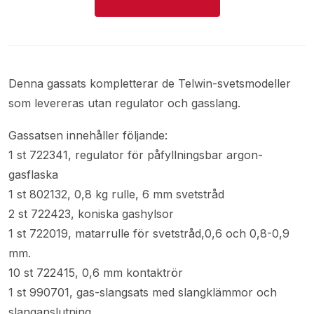
Denna gassats kompletterar de Telwin-svetsmodeller
som levereras utan regulator och gasslang.
Gassatsen innehåller följande:
1 st 722341, regulator för påfyllningsbar argon-
gasflaska
1 st 802132, 0,8 kg rulle, 6 mm svetstråd
2 st 722423, koniska gashylsor
1 st 722019, matarrulle för svetstråd,0,6 och 0,8-0,9
mm.
10 st 722415, 0,6 mm kontaktrör
1 st 990701, gas-slangsats med slangklämmor och
slanganslutning