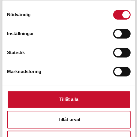
Samtyckesval
Nödvändig
Inställningar
Statistik
Marknadsföring
Svets Electromig 220 Telwin
Tillåt alla
15,990.00
kr
Exkl. moms
Tillåt urval