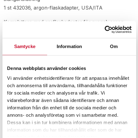
1 st 432036, argon-flaskadapter, USA/ITA
Komplettera med gasflaskadapter för svensk argon-
gasflaska, art nr 432160.
Samtycke
Information
Om
Relaterade produkter
Denna webbplats använder cookies
Vi använder enhetsidentifierare för att anpassa innehållet
och annonserna till användarna, tillhandahålla funktioner
för sociala medier och analysera vår trafik. Vi
vidarebefordrar även sådana identifierare och annan
information från din enhet till de sociala medier och
annons- och analysföretag som vi samarbetar med.
Dessa kan i sin tur kombinera informationen med annan
information som du har tillhandahållit eller som de har
samlat in när du har använt deras tjänster.