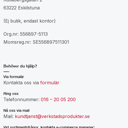
63222 Eskilstuna
(Ej butik, endast kontor)
Org.nr: 556897-5113
Momsreg.nr: SE556897511301
Behöver du hjälp?
Via formulär
Kontakta oss via
formulär
Ring oss
Telefonnummer:
016 – 20 05 200
Nå oss via mail
Mail:
kundtjanst@verkstadsprodukter.se
Vid sortimentsfrågor, kontakta e-commerce manager: