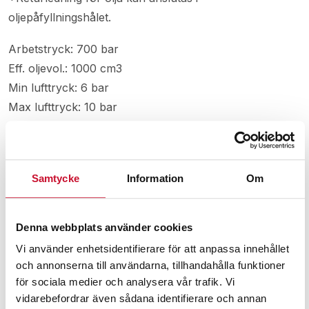
oljepåfyllningshålet.
Arbetstryck: 700 bar
Eff. oljevol.: 1000 cm3
Min lufttryck: 6 bar
Max lufttryck: 10 bar
Snabbkoppling: Ja
Svivelkoppling: Ja
Slanglängd: 2 m
Samtycke
Information
Om
Vikt: 5,9 kg
Instruktion PP70B-1000 LS201
Denna webbplats använder cookies
Vi använder enhetsidentifierare för att anpassa innehållet
och annonserna till användarna, tillhandahålla funktioner
Relaterade produkter
för sociala medier och analysera vår trafik. Vi
vidarebefordrar även sådana identifierare och annan