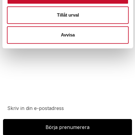
Tillåt urval
Fotpump PP70-2500FP/LS201 Rehobot
11,890.00
kr
Exkl. moms
Avvisa
Prenumerera på vårt nyhetsbrev för att ta del av
specialerbjudanden, rabatter och nyheter.