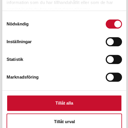
information som du har tillhandahållit eller som de har
samlat in när du har använt deras tjänster.
Samtyckesval
Nödvändig
Inställningar
Statistik
Marknadsföring
Fettpump för 18-30 kg hink inkl vagn
Tillåt alla
6,560.00
kr
Exkl. moms
Tillåt urval