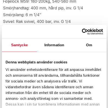
Följelock M59: 180-200kg, 540-580 mm
Smörjhandtag: 400 mm, hård pip, inv. G 1/4
Smörjslang: 6 m 1/4″
Svivel: Rak svivel, 400 bar, inv. G 1/4
Täcklock: 180-200kg, 560-600 mm
Vagn framtagen för helfat 180-200kg
Samtycke
Information
Om
Relaterade produkter
Denna webbplats använder cookies
Vi använder enhetsidentifierare för att anpassa innehållet
och annonserna till användarna, tillhandahålla funktioner
för sociala medier och analysera vår trafik. Vi
vidarebefordrar även sådana identifierare och annan
information från din enhet till de sociala medier och
annons- och analysföretag som vi samarbetar med.
Dessa kan i sin tur kombinera informationen med annan