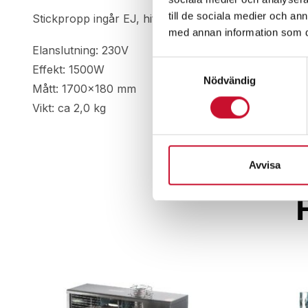
till de sociala medier och a
Stickpropp ingår EJ, hitta passande stickpropp
HÄR
med annan information som du 
Elanslutning: 230V
Samtyckesval
Effekt: 1500W
Nödvändig
Mått: 1700×180 mm
Vikt: ca 2,0 kg
Avvisa