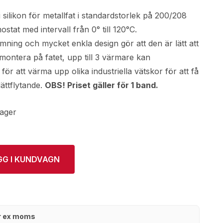
silikon för metallfat i standardstorlek på 200/208
ostat med intervall från 0° till 120°C.
mning och mycket enkla design gör att den är lätt att
montera på fatet, upp till 3 värmare kan
ör att värma upp olika industriella vätskor för att få
ättflytande.
OBS! Priset gäller för 1 band.
lager
GG I KUNDVAGN
kr ex moms