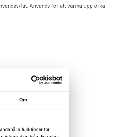
användas/fat. Används för att värma upp olika
Om
andahålla funktioner för
n information från din enhet