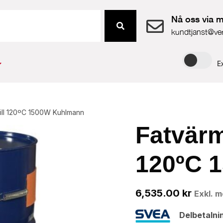
Nå oss via m
kundtjanst@ve
E
 till 120ºC 1500W Kuhlmann
Fatvärma
120ºC 
6,535.00
kr
Exkl. 
Delbetalni