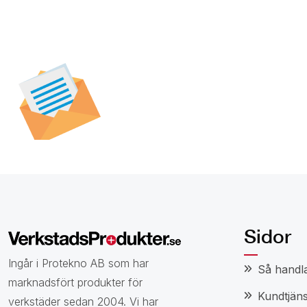
Prenumerera på vår
nyhetsbrev för att t
specialerbjudanden,
och nyheter.
Sidor
Ingår i Protekno AB som har
Så handl
marknadsfört produkter för
Kundtjäns
verkstäder sedan 2004. Vi har