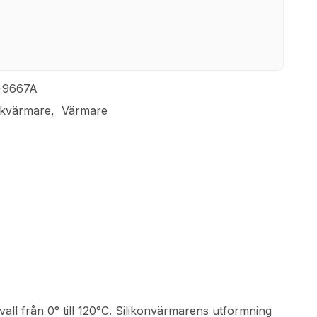
-9667A
nkvärmare
Värmare
vall från 0° till 120°C. Silikonvärmarens utformning