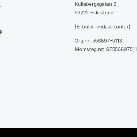
Kullabergsgatan 2
r
63222 Eskilstuna
(Ej butik, endast kontor)
p
Org.nr: 556897-5113
Momsreg.nr: SE556897511