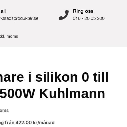
ail
Ring oss
rkstadsprodukter.se
016 - 20 05 200
xkl. moms
re i silikon 0 till
1500W Kuhlmann
moms
ng från
422.00
kr
/månad