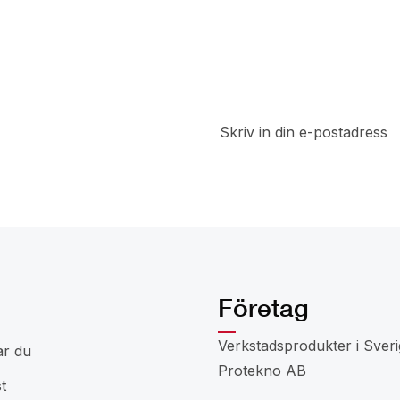
t
a del av
 rabatter
Företag
Verkstadsprodukter i Sveri
ar du
Protekno AB
t