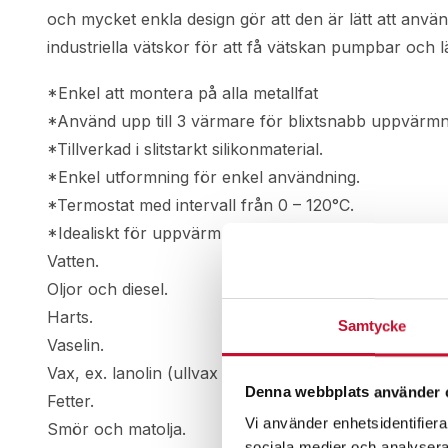
och mycket enkla design gör att den är lätt att anvä
industriella vätskor för att få vätskan pumpbar och lä
*Enkel att montera på alla metallfat
*Använd upp till 3 värmare för blixtsnabb uppvärmn
*Tillverkad i slitstarkt silikonmaterial.
*Enkel utformning för enkel användning.
*Termostat med intervall från 0 – 120°C.
*Idealiskt för uppvärmning av:
Vatten.
Oljor och diesel.
Harts.
Samtycke
Vaselin.
Vax, ex. lanolin (ullvax eller ullfett).
Denna webbplats använder 
Fetter.
Vi använder enhetsidentifierar
Smör och matolja.
sociala medier och analysera 