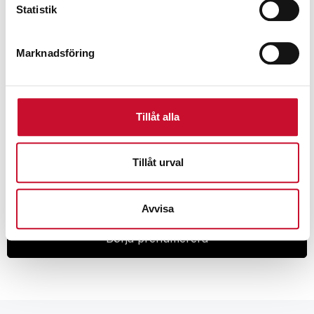
Statistik
840.00
kr
Exkl. moms
Marknadsföring
Tillåt alla
Prenumerera på vårt nyhetsbrev för att ta del av
specialerbjudanden, rabatter och nyheter.
Tillåt urval
Avvisa