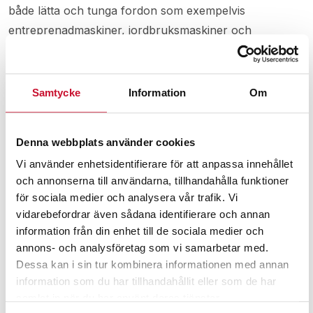
både lätta och tunga fordon som exempelvis
entreprenadmaskiner, jordbruksmaskiner och
skogsmaskiner. GT-1000 LG EP2 rekommenderas till
användning för att smörja olika typer av
lagerapplikationer som hjullager, kardanknutar och
Samtycke
Information
Om
leder.
Förtjockare: Litium
Denna webbplats använder cookies
Basvätska: Mineralolja
Vi använder enhetsidentifierare för att anpassa innehållet
Färg: Visuell Gul
och annonserna till användarna, tillhandahålla funktioner
för sociala medier och analysera vår trafik. Vi
NLGI Grad: 2
vidarebefordrar även sådana identifierare och annan
Tappningspunkt: >190°C
information från din enhet till de sociala medier och
Basoljeviskositet vid 40°C: 100-120mm²/s
annons- och analysföretag som vi samarbetar med.
Basoljeviskositet vid 100°C: 13,5-15,8mm²/s
Dessa kan i sin tur kombinera informationen med annan
Vatten tvättas ut vid 38°C: <2,7%
information som du har tillhandahållit eller som de har
Temperaturintervall: -20°C till +130°C
samlat in när du har använt deras tjänster.