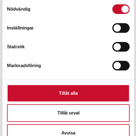
Innehåll: 1 kg/patron
Samtyckesval
Nödvändig
Förpackning: 6 patroner/ kartong
Inställningar
Relaterade produkter
Statistik
Marknadsföring
Tillåt alla
Tillåt urval
Avvisa