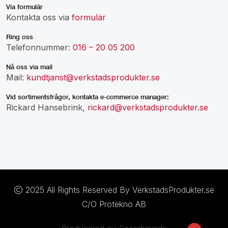
Via formulär
Kontakta oss via
formulär
Ring oss
Telefonnummer:
016 – 20 05 200
Nå oss via mail
Mail:
kundtjanst@verkstadsprodukter.se
Vid sortimentsfrågor, kontakta e-commerce manager:
Rickard Hansebrink,
rickard@verkstadsprodukter.se
2025 All Rights Reserved By VerkstadsProdukter.se
C/O Protekno AB