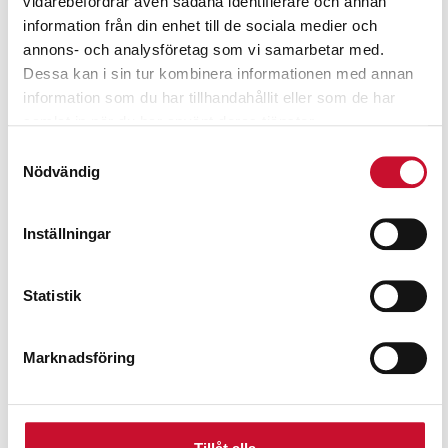
Relaterade produkter
vidarebefordrar även sådana identifierare och annan
information från din enhet till de sociala medier och
annons- och analysföretag som vi samarbetar med.
Dessa kan i sin tur kombinera informationen med annan
information som du har tillhandahållit eller som de har
samlat in när du har använt deras tjänster.
Samtyckesval
Nödvändig
Inställningar
Statistik
Marknadsföring