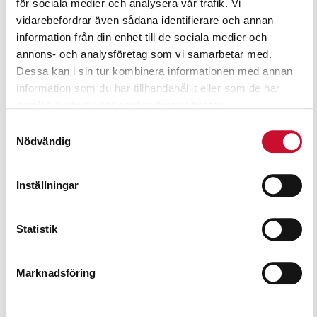
för sociala medier och analysera vår trafik. Vi
vidarebefordrar även sådana identifierare och annan
Relaterade produkter
information från din enhet till de sociala medier och
annons- och analysföretag som vi samarbetar med.
Dessa kan i sin tur kombinera informationen med annan
information som du har tillhandahållit eller som de har
samlat in när du har använt deras tjänster.
Samtyckesval
Nödvändig
Inställningar
Statistik
Marknadsföring