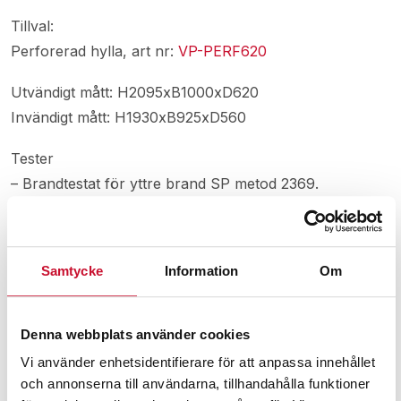
Tillval:
Perforerad hylla, art nr:
VP-PERF620
Utvändigt mått: H2095xB1000xD620
Invändigt mått: H1930xB925xD560
Tester
– Brandtestat för yttre brand SP metod 2369.
– Stabilitet och hållfastighet enligt SS-EN 14073-3.
– Säkerhetskrav enligt SS-EN 14073-2.
– Hållfasthet rörliga delar enligt SS-EN 140747777.
Samtycke
Information
Om
– Determination of strength and durability ISO
7170:2005.
– Välgjordhet enligt SS83 90 30 utgåva 3.
Denna webbplats använder cookies
– Möbelfaktas extra höga krav på ytors tålighet.
Vi använder enhetsidentifierare för att anpassa innehållet
och annonserna till användarna, tillhandahålla funktioner