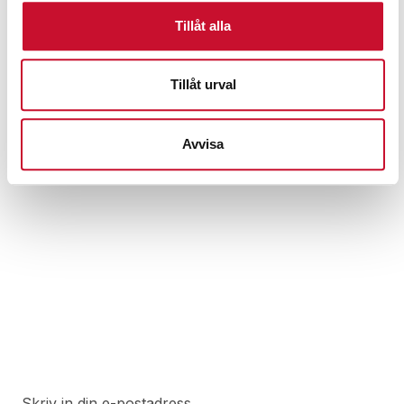
Tillåt alla
Tillåt urval
Fatkran 2 tum i mässing
Avvisa
2,695.00
kr
Exkl. moms
Prenumerera på vårt nyhetsbrev för att ta del av
specialerbjudanden, rabatter och nyheter.