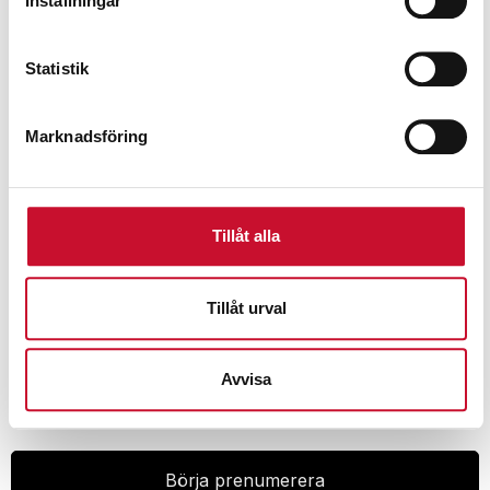
Inställningar
Statistik
Manuellt oljehandtag
590.00
kr
Exkl. moms
Marknadsföring
Tillåt alla
Tillåt urval
Prenumerera på vårt nyhetsbrev för att ta del av
specialerbjudanden, rabatter och nyheter.
Avvisa