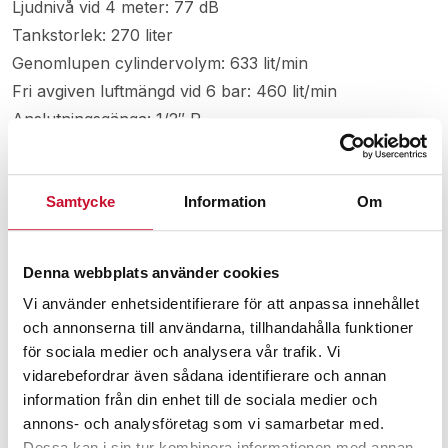
Ljudnivå vid 4 meter: 77 dB
Tankstorlek: 270 liter
Genomlupen cylindervolym: 633 lit/min
Fri avgiven luftmängd vid 6 bar: 460 lit/min
Anslutningsgänga: 1/2″ R
Mått LxBxH: 1540 x 520 x 1080 mm
Vikt: 185 kg
Samtycke
Information
Om
Relaterade produkter
Denna webbplats använder cookies
Vi använder enhetsidentifierare för att anpassa innehållet
och annonserna till användarna, tillhandahålla funktioner
för sociala medier och analysera vår trafik. Vi
vidarebefordrar även sådana identifierare och annan
information från din enhet till de sociala medier och
annons- och analysföretag som vi samarbetar med.
Dessa kan i sin tur kombinera informationen med annan