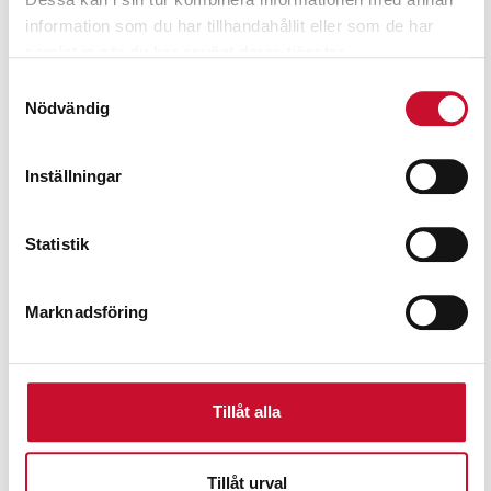
information som du har tillhandahållit eller som de har
samlat in när du har använt deras tjänster.
Samtyckesval
Nödvändig
Inställningar
Statistik
Marknadsföring
Tillåt alla
Bensindriven kompressor Honda GX390
Shamal
39,800.00
kr
Exkl. moms
Tillåt urval