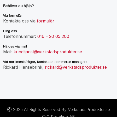
Behöver du hjälp?
Via formulär
Kontakta oss via
formulär
Ring oss
Telefonnummer:
016 – 20 05 200
Nå oss via mail
Mail:
kundtjanst@verkstadsprodukter.se
Vid sortimentsfrågor, kontakta e-commerce manager:
Rickard Hansebrink,
rickard@verkstadsprodukter.se
2025 All Rights Reserved By VerkstadsProdukter.se
C/O Protekno AB