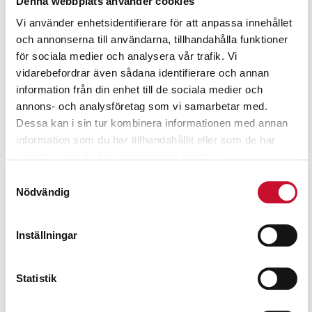
Denna webbplats använder cookies
Skyddsklass: IP22
Vi använder enhetsidentifierare för att anpassa innehållet
Mått LxBxH: 480x450x655 mm
och annonserna till användarna, tillhandahålla funktioner
Vikt: 30 kg
för sociala medier och analysera vår trafik. Vi
vidarebefordrar även sådana identifierare och annan
information från din enhet till de sociala medier och
annons- och analysföretag som vi samarbetar med.
Relaterade produkter
Dessa kan i sin tur kombinera informationen med annan
information som du har tillhandahållit eller som de har
samlat in när du har använt deras tjänster.
Samtyckesval
Nödvändig
Inställningar
Statistik