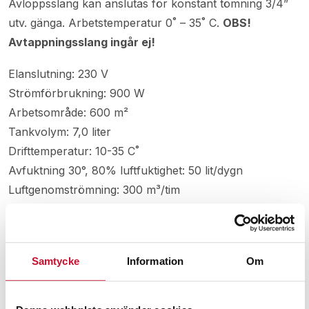
Avloppsslang kan anslutas för konstant tömning 3/4”
utv. gänga. Arbetstemperatur 0˚ – 35˚ C.
OBS!
Avtappningsslang ingår ej!
Elanslutning: 230 V
Strömförbrukning: 900 W
Arbetsområde: 600 m²
Tankvolym: 7,0 liter
Drifttemperatur: 10-35 C˚
Avfuktning 30°, 80% luftfuktighet: 50 lit/dygn
Luftgenomströmning: 300 m³/tim
Avfrostning: Hetgas
Chassimaterial: Pulverlackad plåt
Varningslampa för full behållare: Ja
Samtycke
Information
Om
Hygrostat: Ja
Luftfilter tvättbart. Ja
Ljudnivå: 43 dB