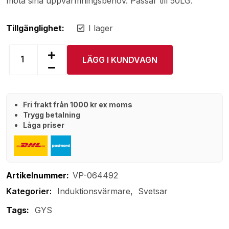
möta sina uppvärmningsbehov. Passar till 50LG.
Tillgänglighet:
I lager
LÄGG I KUNDVAGN
Fri frakt från 1000 kr ex moms
Trygg betalning
Låga priser
Artikelnummer:
VP-064492
Induktionsvärmare
Svetsar
Tags:
GYS