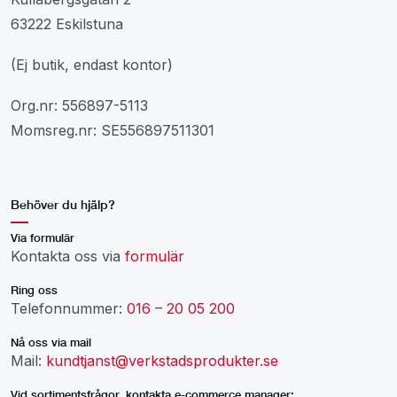
63222 Eskilstuna
(Ej butik, endast kontor)
Org.nr: 556897-5113
Momsreg.nr: SE556897511301
Behöver du hjälp?
Via formulär
Kontakta oss via
formulär
Ring oss
Telefonnummer:
016 – 20 05 200
Nå oss via mail
Mail:
kundtjanst@verkstadsprodukter.se
Vid sortimentsfrågor, kontakta e-commerce manager: