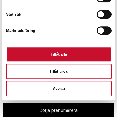
Motorsvets bensin 8,5 hk Mosa Magic Weld
Statistik
200
41,900.00
kr
Exkl. moms
Marknadsföring
Tillåt alla
Tillåt urval
Prenumerera på vårt nyhetsbrev för att ta del av
specialerbjudanden, rabatter och nyheter.
Avvisa