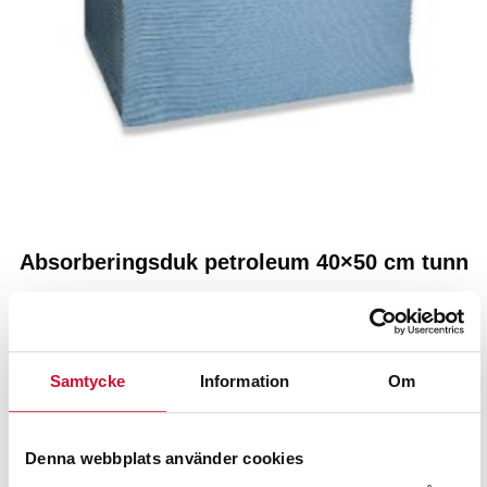
Absorberingsduk petroleum 40×50 cm tunn
12.00
kr
–
1,080.00
kr
Exkl. moms
Samtycke
Information
Om
Denna webbplats använder cookies