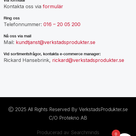
Via formulär
Kontakta oss via
formulär
Ring oss
Telefonnummer:
016 – 20 05 200
Nå oss via mail
Mail:
kundtjanst@verkstadsprodukter.se
Vid sortimentsfrågor, kontakta e-commerce manager:
Rickard Hansebrink,
rickard@verkstadsprodukter.se
2025 All Rights Reserved By VerkstadsProdukter.se
C/O Protekno AB
Producerad av Searchminds
0