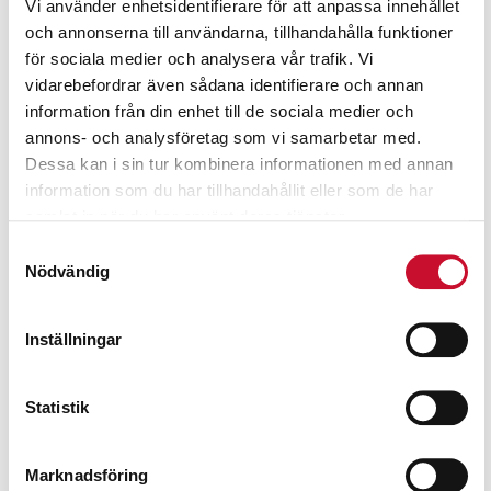
Vi använder enhetsidentifierare för att anpassa innehållet
och annonserna till användarna, tillhandahålla funktioner
för sociala medier och analysera vår trafik. Vi
vidarebefordrar även sådana identifierare och annan
information från din enhet till de sociala medier och
annons- och analysföretag som vi samarbetar med.
Dessa kan i sin tur kombinera informationen med annan
information som du har tillhandahållit eller som de har
samlat in när du har använt deras tjänster.
Samtyckesval
Nödvändig
Inställningar
Spillkit för olja – Liten
395.00
kr
Exkl. moms
Statistik
Sopsäck COEX blå/ svart 240 lit – Kartong-
Marknadsföring
9 rullar