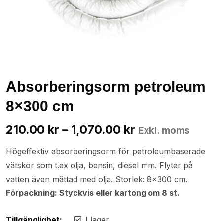
Absorberingsorm petroleum
8×300 cm
210.00
kr
–
1,070.00
kr
Exkl. moms
Högeffektiv absorberingsorm för petroleumbaserade
vätskor som t.ex olja, bensin, diesel mm. Flyter på
vatten även mättad med olja. Storlek: 8×300 cm.
Förpackning: Styckvis eller kartong om 8 st.
Tillgänglighet:
I lager