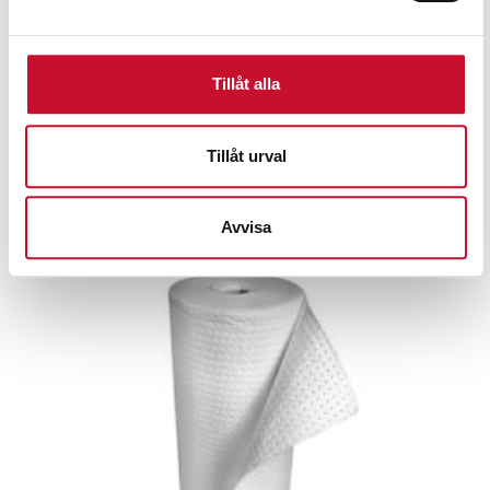
630.00
kr
Exkl. moms
Tillåt alla
Relaterade produkter
Tillåt urval
Avvisa