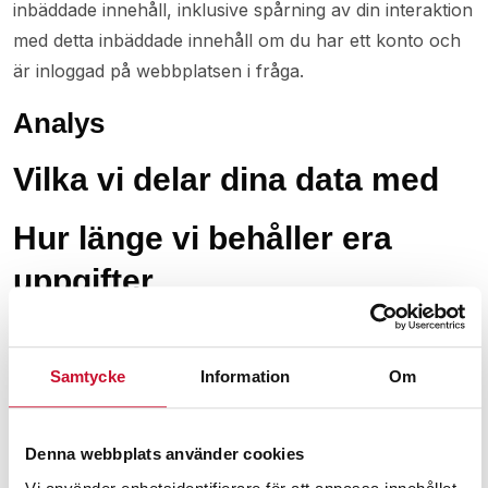
inbäddade innehåll, inklusive spårning av din interaktion
med detta inbäddade innehåll om du har ett konto och
är inloggad på webbplatsen i fråga.
Analys
Vilka vi delar dina data med
Hur länge vi behåller era
uppgifter
Om du skriver en kommentar kommer kommentaren
och dess metadata att sparas utan tidsgräns.
Samtycke
Information
Om
Anledningen till detta är att vi behöver kunna hitta och
godkänna uppföljningskommentarer automatiskt och
inte lägga dem i kö för granskning.
Denna webbplats använder cookies