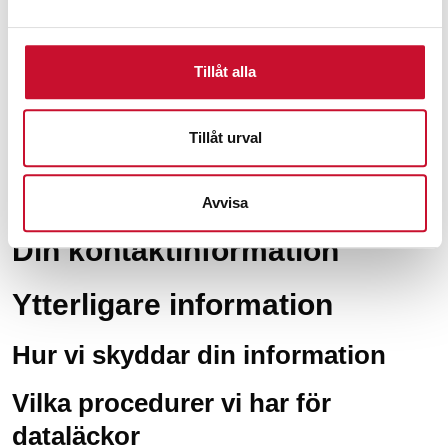
Detta omfattar inte eventuella uppgifter som vi är
tvungna att spara av administrativa, legala eller
säkerhetsändamål.
Tillåt alla
Vart vi skickar dina upgifter
Tillåt urval
Kommentarer från besökare kanske kontrolleras via en
automatiserad tjänst för detektering av skräppost.
Avvisa
Din kontaktinformation
Ytterligare information
Hur vi skyddar din information
Vilka procedurer vi har för
dataläckor