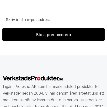
Prenumerera på vårt nyhetsbrev för att ta del av
specialerbjudanden, rabatter och nyheter.
Ingår i Protekno AB som har marknadsfört produkter för
verkstäder sedan 2004. Vi har genom åren arbetat upp ett
brett kontaktnät av leverantörer och har valt ut produkter
av högsta kvalitet för professionellt bruk. I början av 2017