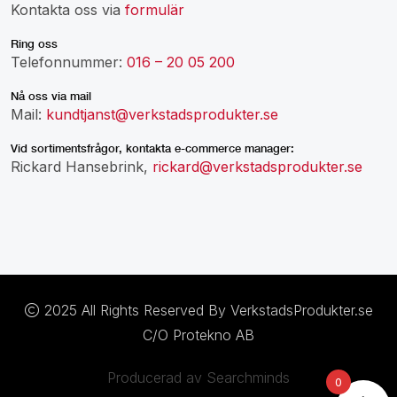
Kontakta oss via
formulär
Ring oss
Telefonnummer:
016 – 20 05 200
Nå oss via mail
Mail:
kundtjanst@verkstadsprodukter.se
Vid sortimentsfrågor, kontakta e-commerce manager:
Rickard Hansebrink,
rickard@verkstadsprodukter.se
2025 All Rights Reserved By VerkstadsProdukter.se
C/O Protekno AB
Producerad av Searchminds
0